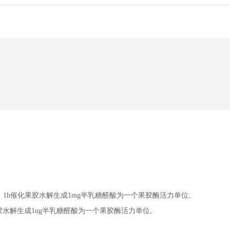
件下，1h催化果胶水解生成1mg半乳糖醛酸为一个果胶酶活力单位。
化果胶水解生成1ug半乳糖醛酸为一个果胶酶活力单位。