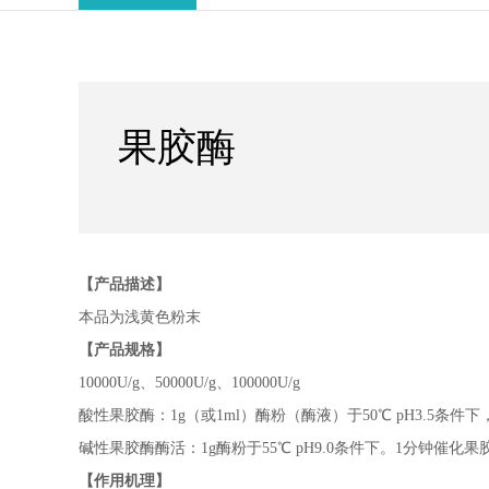
果胶酶
【产品描述】
本品为浅黄色粉末
【产品规格】
10000U/g、50000U/g、100000U/g
酸性果胶酶：1g（或1ml）酶粉（酶液）于50℃ pH3.5条
碱性果胶酶酶活：1g酶粉于55℃ pH9.0条件下。1分钟催
【作用机理】