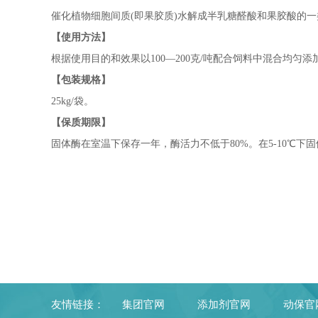
催化植物细胞间质(即果胶质)水解成半乳糖醛酸和果胶酸
【使用方法】
根据使用目的和效果以100—200克/吨配合饲料中混合均匀添
【包装规格】
25kg/袋。
【保质期限】
固体酶在室温下保存一年，酶活力不低于80%。在5-10℃下
友情链接：
集团官网
添加剂官网
动保官